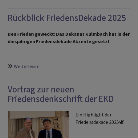
Neujahrsempfang
der
Rückblick FriedensDekade 2025
Kulmbacher
Kirchen
Den Frieden geweckt: Das Dekanat Kulmbach hat in der
diesjährigen Friedensdekade Akzente gesetzt
über
Weiterlesen
Rückblick
FriedensDekade
Vortrag zur neuen
2025
Friedensdenkschrift der EKD
Ein Highlight der
Friedensdekade 2025🕊️