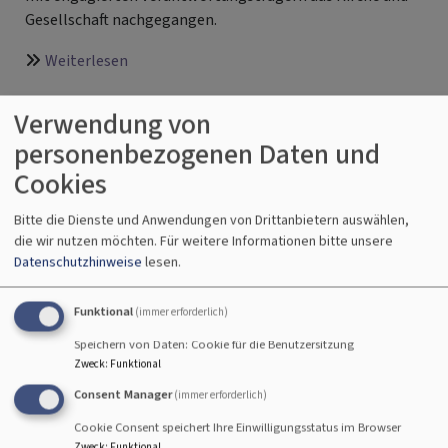
Gesellschaft nachgegangen.
über
Weiterlesen
Spinnen,
aber
Verwendung von
Eine halbe Stunde für den
richtig
personenbezogenen Daten und
💭
Frieden
Cookies
Bitte die Dienste und Anwendungen von Drittanbietern auswählen,
Mit einer Friedensandacht
die wir nutzen möchten.
Für weitere Informationen bitte unsere
in der Spitalkirche,
Datenschutzhinweise
lesen.
geleitet von Pfarrerin
Bettina Weber, wurden
Funktional
(immer erforderlich)
am 21. Februar 2026 die
Speichern von Daten: Cookie für die Benutzersitzung
Sorgen vieler Menschen
Zweck
:
Funktional
für Demokratie, Frieden
Consent Manager
(immer erforderlich)
und Toleranz ins Gebet genommen. 🙏🕊️
Cookie Consent speichert Ihre Einwilligungsstatus im Browser
Die gut gefüllte Kirche zeigte eindrucksvoll:
Zweck
:
Funktional