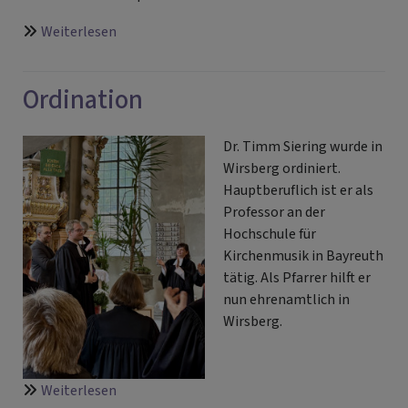
über
Weiterlesen
Rückblick
Schlagergottesdienst
Ordination
Dr. Timm Siering wurde in
Wirsberg ordiniert.
Hauptberuflich ist er als
Professor an der
Hochschule für
Kirchenmusik in Bayreuth
tätig. Als Pfarrer hilft er
nun ehrenamtlich in
Wirsberg.
über
Weiterlesen