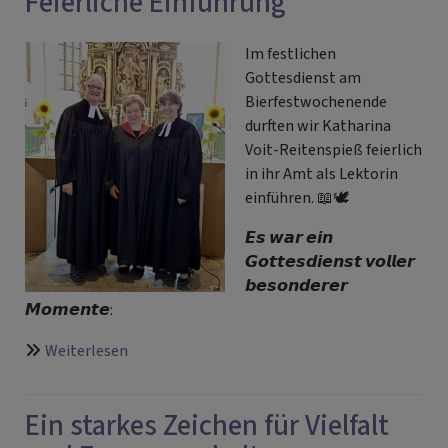
Feierliche Einführung
Im festlichen
Gottesdienst am
Bierfestwochenende
durften wir Katharina
Voit-Reitenspieß feierlich
in ihr Amt als Lektorin
einführen. 📖🕊️
𝙀𝙨
𝙬𝙖𝙧
𝙚𝙞𝙣
𝙂𝙤𝙩𝙩𝙚𝙨𝙙𝙞𝙚𝙣𝙨𝙩
𝙫𝙤𝙡𝙡𝙚𝙧
𝙗𝙚𝙨𝙤𝙣𝙙𝙚𝙧𝙚𝙧
𝙈𝙤𝙢𝙚𝙣𝙩𝙚
:
über
Weiterlesen
Feierliche
Einführung
Ein starkes Zeichen für Vielfalt