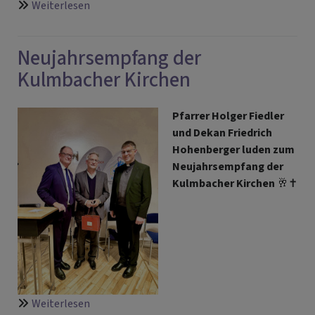
über
Weiterlesen
Abschied
mit
Neujahrsempfang der
Wiedersehen:
Frank
Kulmbacher Kirchen
Marx
bleibt
Pfarrer Holger Fiedler
im
und Dekan Friedrich
Dekanatsbezirk
Hohenberger luden zum
Neujahrsempfang der
Kulmbacher Kirchen
🥂✝️
über
Weiterlesen