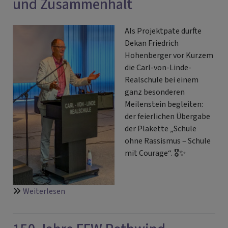
und Zusammenhalt
Als Projektpate durfte
Dekan Friedrich
Hohenberger vor Kurzem
die Carl-von-Linde-
Realschule bei einem
ganz besonderen
Meilenstein begleiten:
der feierlichen Übergabe
der Plakette „Schule
ohne Rassismus – Schule
mit Courage“. 🎖️✨
über
Weiterlesen
Ein
starkes
Zeichen