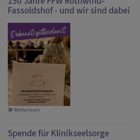
150 Jahre FFW Rothwind-
für
Fassoldshof - und wir sind dabei
Vielfalt
und
Zusammenhalt
über
Weiterlesen
150
Jahre
Spende für Klinikseelsorge
FFW
Rothwind-