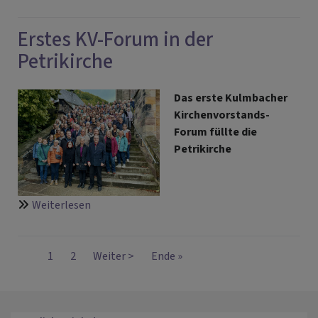
Ordination
Erstes KV-Forum in der
Petrikirche
Das erste Kulmbacher
Kirchenvorstands-
Forum füllte die
Petrikirche
über
Weiterlesen
Erstes
KV-
Seitennummerierung
Forum
Aktuelle
1
Seite
2
Nächste
Weiter >
Last
Ende »
in
Seite
Seite
page
der
Petrikirche