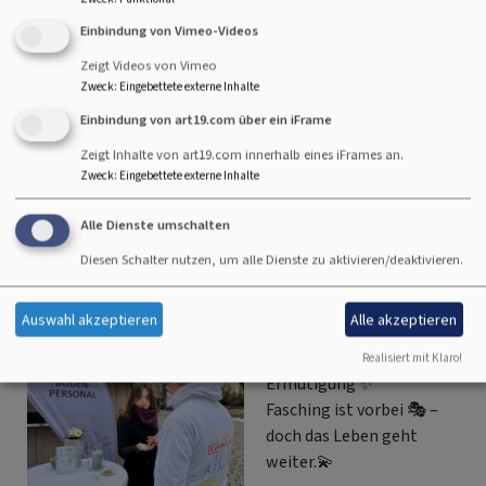
Zusammenhalt, Respekt und Menschlichkeit haben einen
Einbindung von Vimeo-Videos
festen Platz in unserer Gemeinschaft - ein ermutigendes
Zeigt Videos von Vimeo
Signal in bewegten Zeiten – getragen von Hoffnung,
Zweck
:
Eingebettete externe Inhalte
Glauben und gegenseitiger Wertschätzung. ✨
Einbindung von art19.com über ein iFrame
über
Weiterlesen
Zeigt Inhalte von art19.com innerhalb eines iFrames an.
Eine
Zweck
:
Eingebettete externe Inhalte
halbe
Aschekreuz to go
Stunde
Alle Dienste umschalten
für
Diesen Schalter nutzen, um alle Dienste zu aktivieren/deaktivieren.
den
Der Aschermittwoch ist
Frieden
für Christinnen und
Auswahl akzeptieren
Alle akzeptieren
Christen ein Tag der
Hoffnung und
Realisiert mit Klaro!
Ermutigung ✨
Fasching ist vorbei 🎭 –
doch das Leben geht
weiter.💫