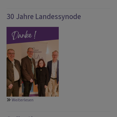
Luca-
Fynn
30 Jahre Landessynode
Schieblich
ist
neuer
Vizepräsident
über
Weiterlesen
30
Jahre