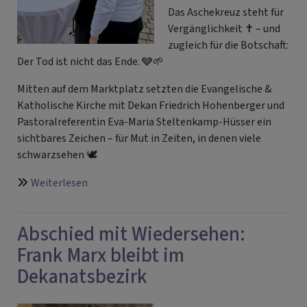
Das Aschekreuz steht für
Vergänglichkeit ✝️ – und
zugleich für die Botschaft:
Der Tod ist nicht das Ende. 🩶🌱
Mitten auf dem Marktplatz setzten die Evangelische &
Katholische Kirche mit Dekan Friedrich Hohenberger und
Pastoralreferentin Eva-Maria Steltenkamp-Hüsser ein
sichtbares Zeichen – für Mut in Zeiten, in denen viele
schwarzsehen 🕊️
über
Weiterlesen
Aschekreuz
to
Abschied mit Wiedersehen:
go
Frank Marx bleibt im
Dekanatsbezirk