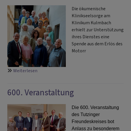
Fassoldshof
Die ökumenische
-
Klinikseelsorge am
und
Klinikum Kulmbach
wir
erhielt zur Unterstützung
sind
ihres Dienstes eine
dabei
Spende aus dem Erlös des
Motorr
über
Weiterlesen
Spende
für
600. Veranstaltung
Klinikseelsorge
Die 600. Veranstaltung
des Tutzinger
Freundeskreises bot
Anlass zu besonderem