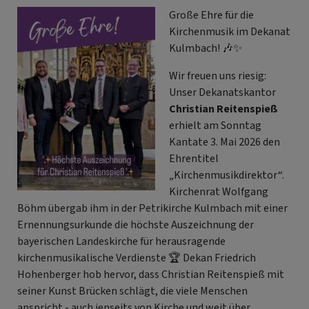
Große Ehre für die
Kirchenmusik im Dekanat
Kulmbach! 🎶✨
Wir freuen uns riesig:
Unser Dekanatskantor
Christian Reitenspieß
erhielt am Sonntag
Kantate 3. Mai 2026 den
Ehrentitel
„Kirchenmusikdirektor“.
Kirchenrat Wolfgang
Böhm übergab ihm in der Petrikirche Kulmbach mit einer
Ernennungsurkunde die höchste Auszeichnung der
bayerischen Landeskirche für herausragende
kirchenmusikalische Verdienste 🏆 Dekan Friedrich
Hohenberger hob hervor, dass Christian Reitenspieß mit
seiner Kunst Brücken schlägt, die viele Menschen
anspricht - auch jenseits von Kirche und weit über