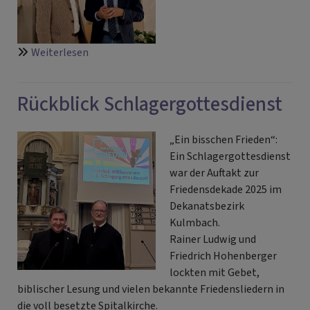
über
Weiterlesen
Vortrag
zur
Rückblick Schlagergottesdienst
neuen
Friedensdenkschrift
der
„Ein bisschen Frieden“:
EKD
Ein Schlagergottesdienst
war der Auftakt zur
Friedensdekade 2025 im
Dekanatsbezirk
Kulmbach.
Rainer Ludwig und
Friedrich Hohenberger
lockten mit Gebet,
biblischer Lesung und vielen bekannte Friedensliedern in
die voll besetzte Spitalkirche.