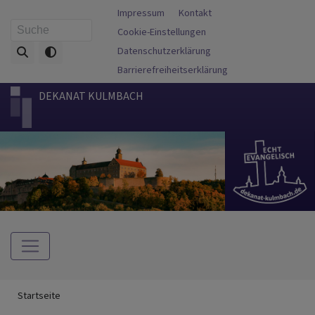
Direkt
Fußbereichsmenü
Impressum
Kontakt
zum
Cookie-Einstellungen
Suche
Inhalt
Datenschutzerklärung
Barrierefreiheitserklärung
DEKANAT KULMBACH
Hauptnavigation
Breadcrumb
Startseite