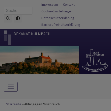
Direkt
Fußbereichsmenü
Impressum
Kontakt
zum
Cookie-Einstellungen
Suche
Inhalt
Datenschutzerklärung
Barrierefreiheitserklärung
DEKANAT KULMBACH
Hauptnavigation
Breadcrumb
Startseite
Aktiv gegen Missbrauch