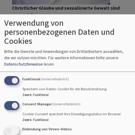
Christlicher Glaube und sexualisierte Gewalt sind
unvereinbar
Verwendung von
Sexualisierte Gewalt – sexueller Missbrauch von
personenbezogenen Daten und
Kindern und Jugendlichen, sexuelle Belästigung und
Cookies
Grenzüberschreitungen kommen vor – leider auch in
der Kirche. Mit dem christlichen Glauben ist das
Bitte die Dienste und Anwendungen von Drittanbietern auswählen,
unvereinbar. Es widerspricht all dem, wofür wir als
die wir nutzen möchten.
Für weitere Informationen bitte unsere
Kirche stehen. Nach christlichem Verständnis besitzt
Datenschutzhinweise
lesen.
jeder Mensch die gleiche Würde, egal welches
Geschlecht, welches Alter, welche Hautfarbe oder
Funktional
(immer erforderlich)
welch körperliche oder psychische Verfassung er hat.
Speichern von Daten: Cookie für die Benutzersitzung
Menschen im Glauben und Leben zu stärken,
Zweck
:
Funktional
Gemeinschaft und Vertrauen zu ermöglichen, das ist
Consent Manager
(immer erforderlich)
unser Ziel. Sexuelle Belästigung, Grenzverletzungen
oder sexualisierte Gewalt sind dagegen
Cookie Consent speichert Ihre Einwilligungsstatus im Browser
Zweck
:
Funktional
entwürdigend. Sie sind Ausdruck von
Selbstüberhöhung und Machtmissbrauch – sie
Einbindung von Vimeo-Videos