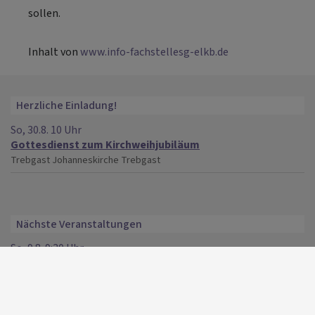
sollen.
Inhalt von
www.info-fachstellesg-elkb.de
Herzliche Einladung!
So, 30.8. 10 Uhr
Gottesdienst zum Kirchweihjubiläum
Trebgast
Johanneskirche Trebgast
Nächste Veranstaltungen
So, 9.8. 9:30 Uhr
Gottesdienst mit Abendmahl mit Pfrin. Scheler
Kulmbach
Friedenskirche