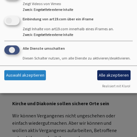
verursachen Angst, Leid und Zerstörung.
Zeigt Videos von Vimeo
Zweck
:
Eingebettete externe Inhalte
Wir verurteilen sexualisierte Gewalt aufs
Einbindung von art19.com über ein iFrame
Schärfste
Zeigt Inhalte von art19.com innerhalb eines iFrames an.
Es beschämt uns, dass Menschen, die Gemeinschaft,
Zweck
:
Eingebettete externe Inhalte
Trost oder Orientierung bei uns gesucht haben,
stattdessen ausgenutzt und erniedrigt wurden und
Alle Dienste umschalten
sexualisierte Gewalt erfahren haben. Betroffene
Diesen Schalter nutzen, um alle Dienste zu aktivieren/deaktivieren.
kämpfen mit den Folgen häufig ein Leben lang.
Betroffene im kirchlichen Kontext haben durch ihre
Auswahl akzeptieren
Alle akzeptieren
Erfahrung oft auch den Zugang zum Glauben als
Kraftquelle verloren. Deshalb verurteilen wir
Realisiert mit Klaro!
sexualisierte Gewalt aufs Schärfste.
Kirche und Diakonie sollen sichere Orte sein
Wir können Vergangenes nicht ungeschehen oder
einfach wiedergutmachen. Aber wir können und
wollen aktiv Vergangenes aufarbeiten, Betroffene