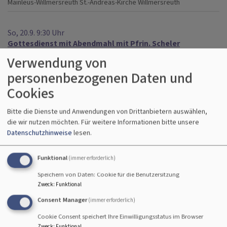
Mainleus-Willmersreuth
St.-Andreas-Kirche Willmersreuth
So, 20.9. 9:30 Uhr
Gottesdienst mit Abendmahl mit Pfrin. Scheler
Kulmbach
Friedenskirche
Verwendung von
personenbezogenen Daten und
So, 20.9. 10 Uhr
Cookies
Back to Church-Gottesdienst, anschl. Kirchenkaffee und
gemeinsames Mittagessen
Bitte die Dienste und Anwendungen von Drittanbietern auswählen,
Pfr. Jürgen Singer
die wir nutzen möchten.
Für weitere Informationen bitte unsere
Kulmbach
Kreuzkirche-Kulmbach
Datenschutzhinweise
lesen.
So, 20.9. 10:30 Uhr
Funktional
(immer erforderlich)
Gottesdienst
Speichern von Daten: Cookie für die Benutzersitzung
Kulmbach
Ev.-luth. Johanneskirche- Burghaig
Zweck
:
Funktional
Consent Manager
(immer erforderlich)
So, 20.9. 10:30 Uhr
Cookie Consent speichert Ihre Einwilligungsstatus im Browser
Kindergottesdienst
Zweck
:
Funktional