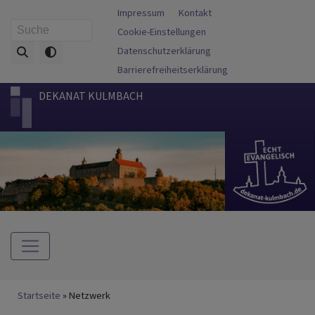
Direkt
Fußbereichsmenü
Impressum
Kontakt
zum
Cookie-Einstellungen
Suche
Inhalt
Datenschutzerklärung
Barrierefreiheitserklärung
DEKANAT KULMBACH
Hauptnavigation
Breadcrumb
Startseite
Netzwerk