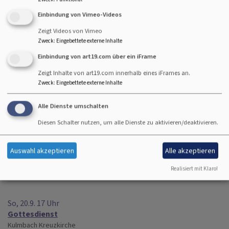
Kulmbach
Ev.-luth. Johanneskirche- Burghaig
Einbindung von Vimeo-Videos
Zeigt Videos von Vimeo
So, 20.9. 11 Uhr
Zweck
:
Eingebettete externe Inhalte
Gottesdienst
Einbindung von art19.com über ein iFrame
Dekan Friedrich Hohenberger
Kulmbach
Nikolaikirche
Zeigt Inhalte von art19.com innerhalb eines iFrames an.
Zweck
:
Eingebettete externe Inhalte
So, 20.9. 17 Uhr
Alle Dienste umschalten
Gottesdienst
Kulmbach
Gemeinschaft i.d. Kirche
Diesen Schalter nutzen, um alle Dienste zu aktivieren/deaktivieren.
So, 20.9. 17 Uhr
Auswahl akzeptieren
Alle akzeptieren
Gottesdienst
Realisiert mit Klaro!
Kulmbach
Gemeinschaft i.d. Kirche
So, 20.9. 17 Uhr
Gottesdienst
Kulmbach
Kreuzkirche