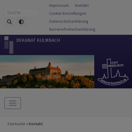
Direkt
Fußbereichsmenü
Impressum
Kontakt
zum
Cookie-Einstellungen
Suche
Inhalt
Datenschutzerklärung
Barrierefreiheitserklärung
DEKANAT KULMBACH
Hauptnavigation
Breadcrumb
Startseite
Kontakt