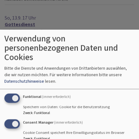
So, 13.9. 17 Uhr
Gottesdienst
Kulmbach
Kreuzkirche
Verwendung von
personenbezogenen Daten und
So, 13.9. 17 Uhr
Cookies
Gottesdienst
Kulmbach
Kreuzkirche
Bitte die Dienste und Anwendungen von Drittanbietern auswählen,
die wir nutzen möchten.
Für weitere Informationen bitte unsere
Datenschutzhinweise
lesen.
So, 13.9. 19:07 Uhr
High 7 (Gottesdienst von Jugendlichen für die ganze
Gemeinde), bitte beachten Sie die geänderte Uhrzeit
Funktional
(immer erforderlich)
High7-Team
Speichern von Daten: Cookie für die Benutzersitzung
Neuenmarkt
Christuskirche Neuenmarkt
Zweck
:
Funktional
Consent Manager
(immer erforderlich)
Di, 15.9. 10 Uhr
Schulanfangsgottesdienst für die 1. Klasse der
Cookie Consent speichert Ihre Einwilligungsstatus im Browser
Grundschule Burghaig
Zweck
:
Funktional