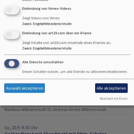
Kulmbach
Ev.-luth. Johanneskirche- Burghaig
Einbindung von Vimeo-Videos
Zeigt Videos von Vimeo
Do, 17.9. 10 Uhr
Zweck
:
Eingebettete externe Inhalte
Schulanfangsgottesdienst für die 2.-4. Klasse der
Einbindung von art19.com über ein iFrame
Grundschule Burghaig
Kulmbach
Ev.-luth. Johanneskirche- Burghaig
Zeigt Inhalte von art19.com innerhalb eines iFrames an.
Zweck
:
Eingebettete externe Inhalte
So, 20.9. 9 Uhr
Alle Dienste umschalten
Gottesdienst
Diesen Schalter nutzen, um alle Dienste zu aktivieren/deaktivieren.
Pfarrerin Heidrun Hemme
Presseck
Dreifaltigkeitskirche
Auswahl akzeptieren
Alle akzeptieren
So, 20.9. 9 Uhr
Realisiert mit Klaro!
Gottesdienst
Mainleus-Willmersreuth
St.-Andreas-Kirche Willmersreuth
So, 20.9. 9:30 Uhr
Gottesdienst mit Abendmahl mit Pfrin. Scheler