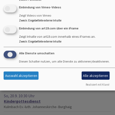
So, 20.9. 9:30 Uhr
Einbindung von Vimeo-Videos
Gottesdienst mit Abendmahl mit Pfrin. Scheler
Zeigt Videos von Vimeo
Kulmbach
Friedenskirche
Zweck
:
Eingebettete externe Inhalte
Einbindung von art19.com über ein iFrame
So, 20.9. 10 Uhr
Zeigt Inhalte von art19.com innerhalb eines iFrames an.
Back to Church-Gottesdienst, anschl. Kirchenkaffee und
Zweck
:
Eingebettete externe Inhalte
gemeinsames Mittagessen
Pfr. Jürgen Singer
Alle Dienste umschalten
Kulmbach
Kreuzkirche-Kulmbach
Diesen Schalter nutzen, um alle Dienste zu aktivieren/deaktivieren.
So, 20.9. 10:30 Uhr
Gottesdienst
Auswahl akzeptieren
Alle akzeptieren
Kulmbach
Ev.-luth. Johanneskirche- Burghaig
Realisiert mit Klaro!
So, 20.9. 10:30 Uhr
Kindergottesdienst
Kulmbach
Ev.-luth. Johanneskirche- Burghaig