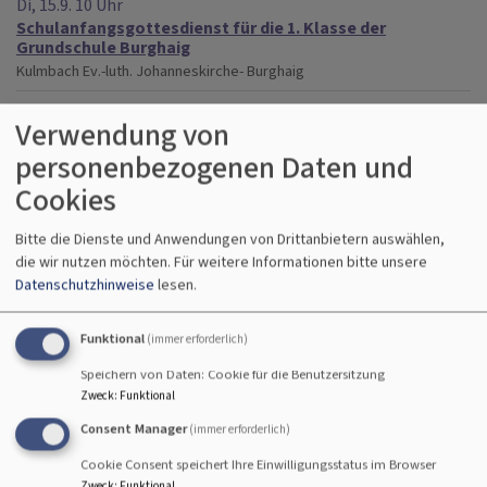
Di, 15.9. 10 Uhr
Schulanfangsgottesdienst für die 1. Klasse der
Grundschule Burghaig
Kulmbach
Ev.-luth. Johanneskirche- Burghaig
Verwendung von
Do, 17.9. 10 Uhr
personenbezogenen Daten und
Schulanfangsgottesdienst für die 2.-4. Klasse der
Grundschule Burghaig
Cookies
Kulmbach
Ev.-luth. Johanneskirche- Burghaig
Bitte die Dienste und Anwendungen von Drittanbietern auswählen,
die wir nutzen möchten.
Für weitere Informationen bitte unsere
So, 20.9. 9 Uhr
Datenschutzhinweise
lesen.
Gottesdienst
Pfarrerin Heidrun Hemme
Presseck
Dreifaltigkeitskirche
Funktional
(immer erforderlich)
Speichern von Daten: Cookie für die Benutzersitzung
Zweck
:
Funktional
So, 20.9. 9 Uhr
Gottesdienst
Consent Manager
(immer erforderlich)
Mainleus-Willmersreuth
St.-Andreas-Kirche Willmersreuth
Cookie Consent speichert Ihre Einwilligungsstatus im Browser
Zweck
:
Funktional