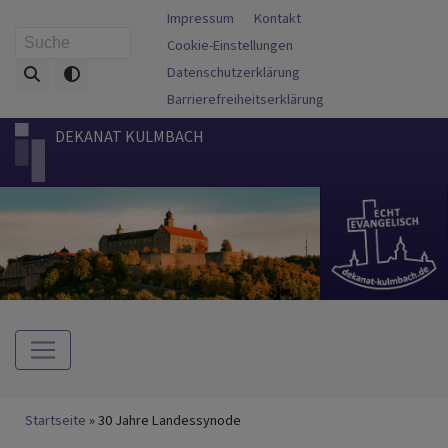
Direkt
Fußbereichsmenü
Impressum
Kontakt
zum
Cookie-Einstellungen
Suche
Inhalt
Datenschutzerklärung
Barrierefreiheitserklärung
DEKANAT KULMBACH
Hauptnavigation
Breadcrumb
Startseite
30 Jahre Landessynode